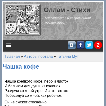
Перейти к основному содержанию
Оллам - Стихи
Классическая и современная
поэзия мира
Главное меню
Главная
»
Авторы портала
»
Татьяна Мут
Вы здесь
Чашка кофе
Чашка крепкого кофе, перо и листок.
И бальзам для души из колонок.
Раздели со мной утро. И этот глоток.
Побеседуй со мной, как ребёнок.
Он не скажет стеснённо :