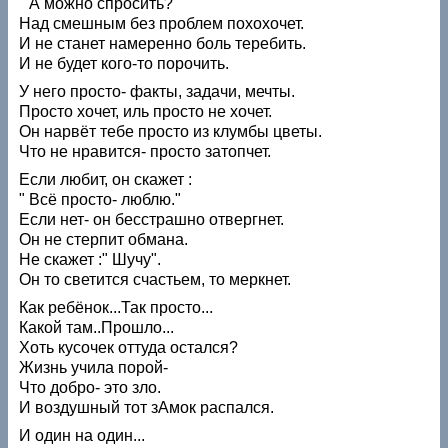
" А можно спросить?"
Над смешным без проблем похохочет.
И не станет намеренно боль теребить.
И не будет кого-то порочить.
У него просто- факты, задачи, мечты.
Просто хочет, иль просто не хочет.
Он нарвёт тебе просто из клумбы цветы.
Что не нравится- просто затопчет.
Если любит, он скажет :
" Всё просто- люблю."
Если нет- он бесстрашно отвергнет.
Он не стерпит обмана.
Не скажет :" Шучу".
Он то светится счастьем, то меркнет.
Как ребёнок...Так просто...
Какой там..Прошло...
Хоть кусочек оттуда остался?
Жизнь учила порой-
Что добро- это зло.
И воздушный тот зАмок распался.
И один на один...