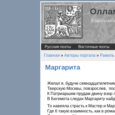
Перейти к основному содержанию
Оллам
Классичес
Русские поэты
Восточные поэты
Главная
»
Авторы портала
»
Рамиль
Вы здесь
Маргарита
Желал я, будучи семнадцатилетним
Тверскую Москвы, повзрослев, по
К Патриаршим прудам двину взор
В Бегемота следах Маргариту найд
То навеяла страсть к Мастер и Мар
Где б такую взаимность, как в рома