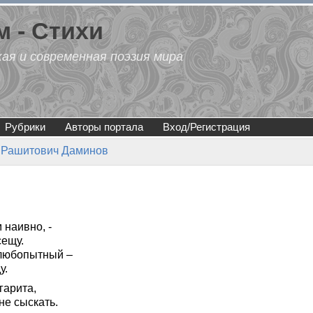
 - Стихи
кая и современная поэзия мира
Рубрики
Авторы портала
Вход/Регистрация
 Рашитович Даминов
 наивно, -
сещу.
 любопытный –
у.
гарита,
не сыскать.