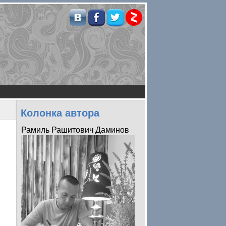
Колонка автора
Рамиль Рашитович Даминов