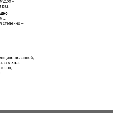
 мудро –
 раз.
адно,
ам…
л степенно –
женщине желанной,
ыла мечта.
ак сон,
тв…