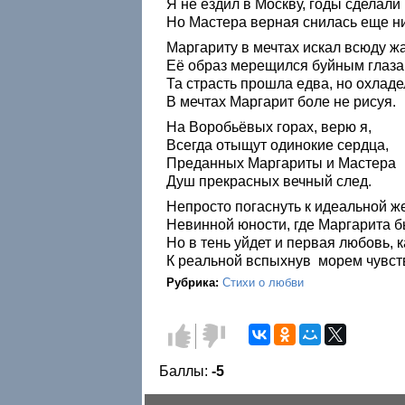
Я не ездил в Москву, годы сделали
Но Мастера верная снилась еще ни
Маргариту в мечтах искал всюду ж
Её образ мерещился буйным глаз
Та страсть прошла едва, но охладе
В мечтах Маргарит боле не рисуя.
На Воробьёвых горах, верю я,
Всегда отыщут одинокие сердца,
Преданных Маргариты и Мастера
Душ прекрасных вечный след.
Непросто погаснуть к идеальной 
Невинной юности, где Маргарита б
Но в тень уйдет и первая любовь, к
К реальной вспыхнув морем чувс
Рубрика:
Стихи о любви
Голос
Голос
за!
против!
Баллы:
-5