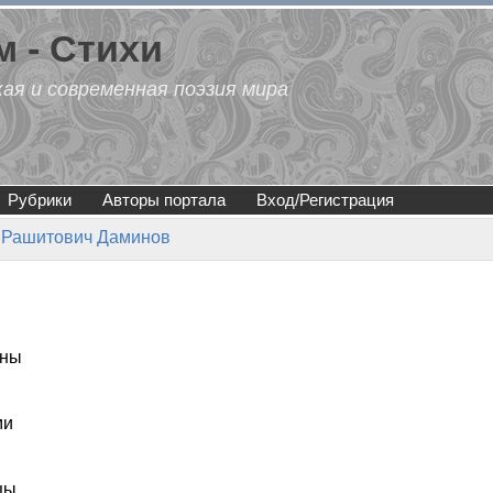
 - Стихи
кая и современная поэзия мира
Рубрики
Авторы портала
Вход/Регистрация
 Рашитович Даминов
ены
ми
цы.