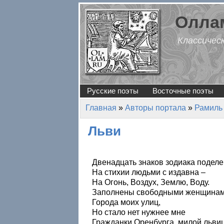
Перейти к основному содержанию
Оллам
Классичес
Русские поэты
Восточные поэты
Главная
»
Авторы портала
»
Рамиль
Вы здесь
Льви
Двенадцать знаков зодиака подел
На стихии людьми с издавна –
На Огонь, Воздух, Землю, Воду.
Заполнены свободными женщина
Города моих улиц,
Но стало нет нужнее мне
Гражданки Оренбурга, милой льви