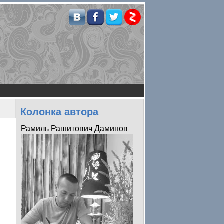
Колонка автора
Рамиль Рашитович Даминов