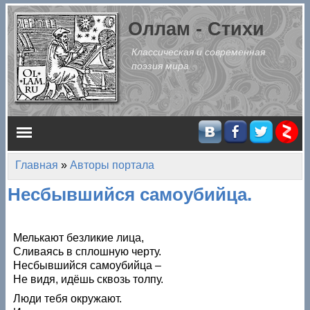
Перейти к основному содержанию
Оллам - Стихи
Классическая и современная
поэзия мира
Главное меню
Главная
»
Авторы портала
Вы здесь
Несбывшийся самоубийца.
Мелькают безликие лица,
Сливаясь в сплошную черту.
Несбывшийся самоубийца –
Не видя, идёшь сквозь толпу.
Люди тебя окружают.