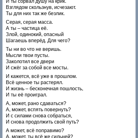
И ты сорвал душу на крик.
Взглядом скользнув, исчезают.
Ты для них так же безлик.
Серая, серая масса.
А ты – частица её.
Злой, одинокий, опасный
Шагаешь вперёд. Для чего?
Ты ни во что не веришь.
Мысли твои пусты.
Заколотил все двери
И сжёг за собой все мосты.
И кажется, всё уже в прошлом.
Всё ценное ты растерял.
И жизнь – бесконечная пошлость,
И ты её проиграл.
А, может, рано сдаваться?
А, может, вспять повернуть?
И с силами снова собраться,
И снова продолжить свой путь?
А может, всё поправимо?
А, может, ты всё же сильней?