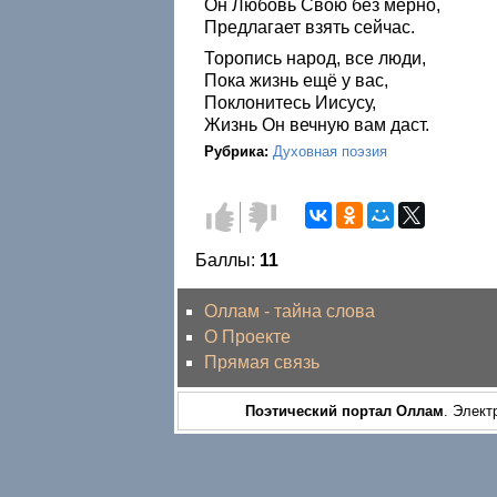
Он Любовь Свою без мерно,
Предлагает взять сейчас.
Торопись народ, все люди,
Пока жизнь ещё у вас,
Поклонитесь Иисусу,
Жизнь Он вечную вам даст.
Рубрика:
Духовная поэзия
Голос
Голос
за!
против!
Баллы:
11
Оллам - тайна слова
О Проекте
Прямая связь
Поэтический портал Оллам
. Элект