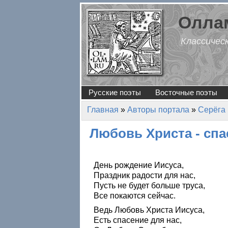
Перейти к основному содержанию
Оллам
Классичес
Русские поэты
Восточные поэты
Главная
»
Авторы портала
»
Серёга
Вы здесь
Любовь Христа - спа
День рождение Иисуса,
Праздник радости для нас,
Пусть не будет больше труса,
Все покаются сейчас.
Ведь Любовь Христа Иисуса,
Есть спасение для нас,