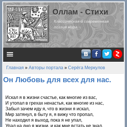
Перейти к основному содержанию
Оллам - Стихи
Классическая и современная
поэзия мира
Главное меню
Главная
»
Авторы портала
»
Серёга Меркулов
Вы здесь
Он Любовь для всех для нас.
Искал я в жизни счастье, как многие из вас,
И утопал в грехах ненастья, как многие из нас,
Забыл зачем иду я, что в жизни я искал,
Мир затянул, в быту я, я вижу что пропал,
Не находил я выход, пока я не упал,
Упал на дно я жизни, и как мне встать не знал.