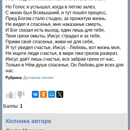
Но Голос я услышал, когда в петлю залез,
С мною был Всевышний, и тут пошёл процесс,
Пред Богом стало стыдно, за прожитую жизнь,
Не видел я спасенья, мне наказанье смерть,
И Бог сказал есть выход, один лишь для тебя,
Твои грехи омыты, Иисус страдал и за тебя,
Прими своё спасенье, живи не для себя,
Я тут увидел счастье, Иисус - Любовь, вот жизнь моя,
Не ищите люди счастья, в мире лжи грехов разврат,
Иисус даёт лишь счастье, все забрав грехи от нас,
Только в Нём души спасенье, Он Любовь для всех для
нас.
Рубрика:
Духовная поэзия
Голос
Голос
за!
против!
Баллы:
1
Колонка автора