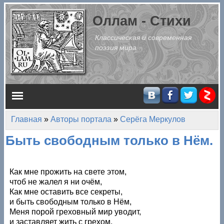
Перейти к основному содержанию
Оллам - Стихи
Классическая и современная
поэзия мира
Главное меню
Главная
»
Авторы портала
»
Серёга Меркулов
Вы здесь
Быть свободным только в Нём.
Как мне прожить на свете этом,
чтоб не жалел я ни очём,
Как мне оставить все секреты,
и быть свободным только в Нём,
Меня порой греховный мир уводит,
и заставляет жить с грехом,