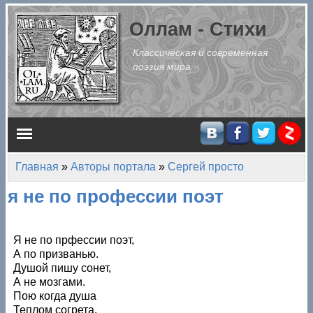
Перейти к основному содержанию
Оллам - Стихи
Классическая и современная
поэзия мира
Главное меню
Главная
»
Авторы портала
»
Сергей просто
Вы здесь
я не по профессии поэт
Я не по прфессии поэт,
А по призванью.
Душой пишу сонет,
А не мозгами.
Пою когда душа
Теплом согрета.