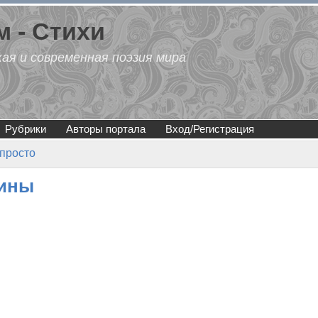
 - Стихи
кая и современная поэзия мира
Рубрики
Авторы портала
Вход/Регистрация
просто
щины