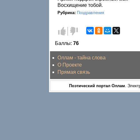
Восхищение тобой.
Рубрика:
Поздравления
Голос
Голос
за!
против!
Баллы:
76
Оллам - тайна слова
О Проекте
Прямая связь
Поэтический портал Оллам
. Элект