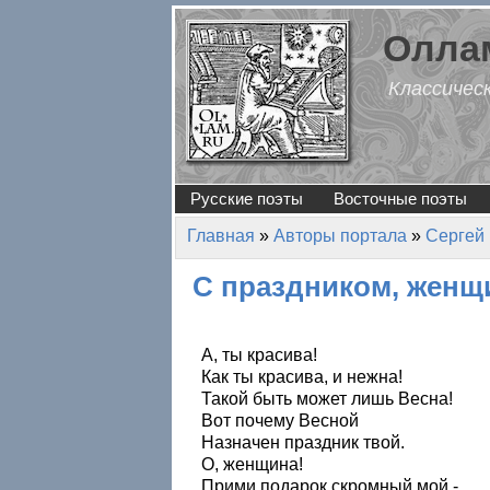
Перейти к основному содержанию
Оллам
Классичес
Русские поэты
Восточные поэты
Главная
»
Авторы портала
»
Сергей 
Вы здесь
С праздником, жен
А, ты красива!
Как ты красива, и нежна!
Такой быть может лишь Весна!
Вот почему Весной
Назначен праздник твой.
О, женщина!
Прими подарок скромный мой -