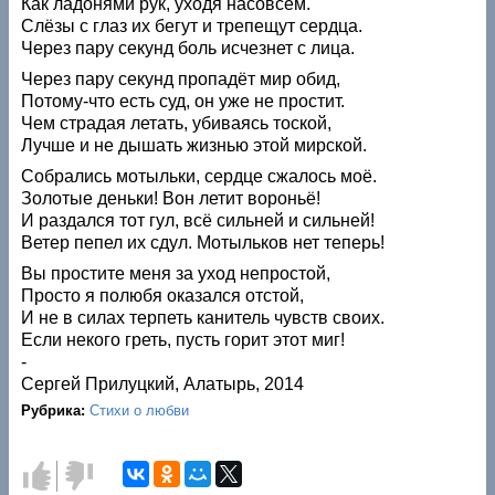
Как ладонями рук, уходя насовсем.
Слёзы с глаз их бегут и трепещут сердца.
Через пару секунд боль исчезнет с лица.
Через пару секунд пропадёт мир обид,
Потому-что есть суд, он уже не простит.
Чем страдая летать, убиваясь тоской,
Лучше и не дышать жизнью этой мирской.
Собрались мотыльки, сердце сжалось моё.
Золотые деньки! Вон летит вороньё!
И раздался тот гул, всё сильней и сильней!
Ветер пепел их сдул. Мотыльков нет теперь!
Вы простите меня за уход непростой,
Просто я полюбя оказался отстой,
И не в силах терпеть канитель чувств своих.
Если некого греть, пусть горит этот миг!
-
Сергей Прилуцкий, Алатырь, 2014
Рубрика:
Стихи о любви
Голос
Голос
за!
против!