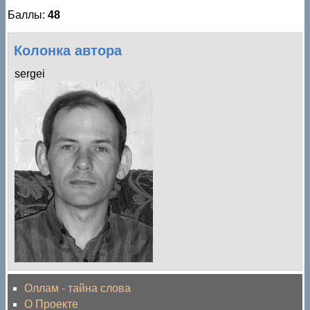
Баллы:
48
Колонка автора
sergei
Оллам - тайна слова
О Проекте