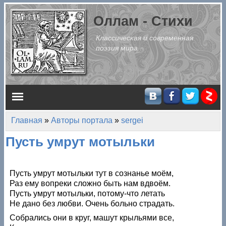
Перейти к основному содержанию
Оллам - Стихи
Классическая и современная
поэзия мира
Главное меню
Главная
»
Авторы портала
»
sergei
Вы здесь
Пусть умрут мотыльки
Пусть умрут мотыльки тут в сознанье моём,
Раз ему вопреки сложно быть нам вдвоём.
Пусть умрут мотыльки, потому-что летать
Не дано без любви. Очень больно страдать.
Собрались они в круг, машут крыльями все,