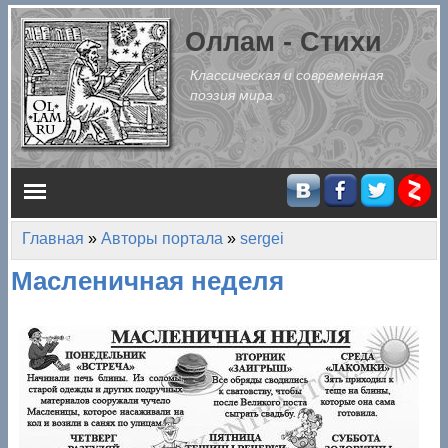
Перейти к основному содержанию
Оллам - Стихи
Классическая и современная
поэзия мира
Главное меню
Главная
»
Авторы портала
»
sergei
Вы здесь
Масленичная неделя