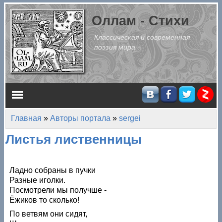
Перейти к основному содержанию
Оллам - Стихи
Классическая и современная
поэзия мира
Главное меню
Главная
»
Авторы портала
»
sergei
Вы здесь
Листья лиственницы
Ладно собраны в пучки
Разные иголки.
Посмотрели мы получше -
Ёжиков то сколько!
По ветвям они сидят,