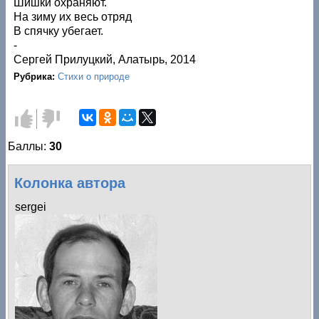
Шишки охраняют.
На зиму их весь отряд
В спячку убегает.
-
Сергей Прилуцкий, Алатырь, 2014
Рубрика:
Стихи о природе
Голос
Голос
за!
против!
Баллы:
30
Колонка автора
sergei