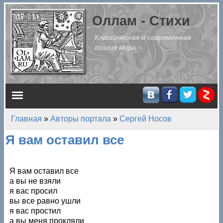
Перейти к основному содержанию
Оллам - Стихи
Классическая и современная
поэзия мира
Главное меню
Главная
»
Авторы портала
»
Сергей Носов
Вы здесь
Я вам оставил все
Я вам оставил все
а вы не взяли
я вас просил
вы все равно ушли
я вас простил
а вы меня прокляли