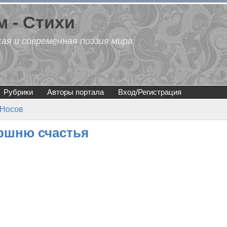
 - Стихи
кая и современная поэзия мира
Рубрики
Авторы портала
Вход/Регистрация
 Носов
оршню счастья