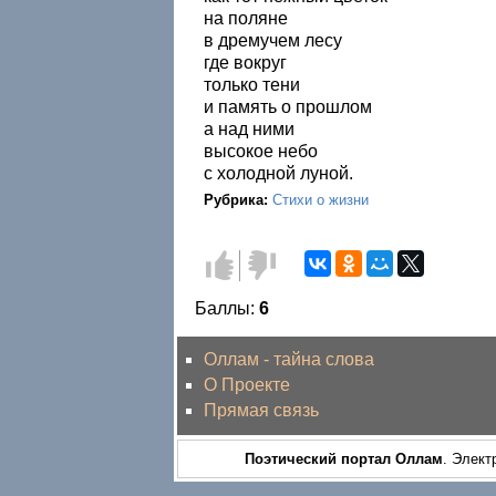
на поляне
в дремучем лесу
где вокруг
только тени
и память о прошлом
а над ними
высокое небо
с холодной луной.
Рубрика:
Стихи о жизни
Голос
Голос
за!
против!
Баллы:
6
Оллам - тайна слова
О Проекте
Прямая связь
Поэтический портал Оллам
. Элект