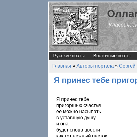
Перейти к основному содержанию
Оллам
Классичес
Русские поэты
Восточные поэты
Главная
»
Авторы портала
»
Сергей
Вы здесь
Я принес тебе приг
Я принес тебе
пригоршню счастья
ее можно насыпать
в уставшую душу
и она
будет снова цвести
как тот нежный цветок