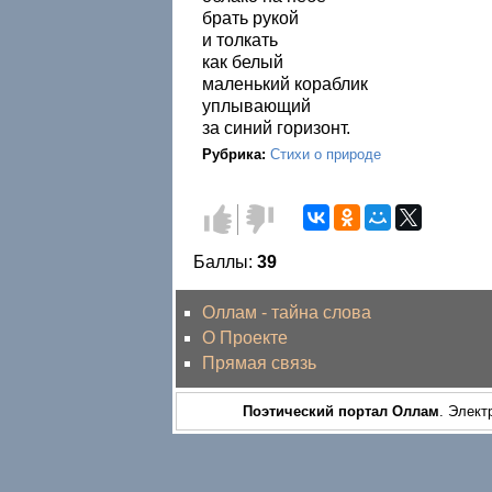
брать рукой
и толкать
как белый
маленький кораблик
уплывающий
за синий горизонт.
Рубрика:
Стихи о природе
Голос
Голос
за!
против!
Баллы:
39
Оллам - тайна слова
О Проекте
Прямая связь
Поэтический портал Оллам
. Элект