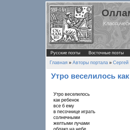
Перейти к основному содержанию
Оллам
Классичес
Русские поэты
Восточные поэты
Главная
»
Авторы портала
»
Сергей
Вы здесь
Утро веселилось как
Утро веселилось
как ребенок
все б ему
в песочнице играть
солнечными
желтыми лучами
облако на небе