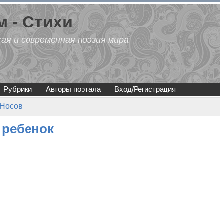
 - Стихи
кая и современная поэзия мира
Рубрики
Авторы портала
Вход/Регистрация
 Носов
 ребенок