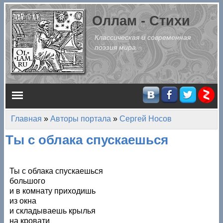
Перейти к основному содержанию
Оллам - Стихи
Классическая и современная
поэзия мира
Главное меню
Главная
»
Авторы портала
»
Сергей Носов
Вы здесь
Ты с облака спускаешься
Ты с облака спускаешься
большого
и в комнату приходишь
из окна
и складываешь крылья
на кровати