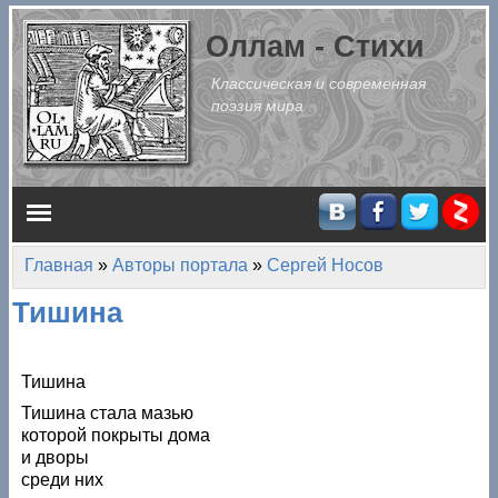
Перейти к основному содержанию
Оллам - Стихи
Классическая и современная
поэзия мира
Главное меню
Главная
»
Авторы портала
»
Сергей Носов
Вы здесь
Тишина
Тишина
Тишина стала мазью
которой покрыты дома
и дворы
среди них