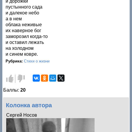
и дорожки
пустынного сада
и далекое небо
а в нем
облака неживые
их наверное бог
заморозил когда-то
и оставил лежать
на холодном
и синем ковре.
Рубрика:
Стихи о жизни
Голос
Голос
за!
против!
Баллы:
20
Колонка автора
Сергей Носов