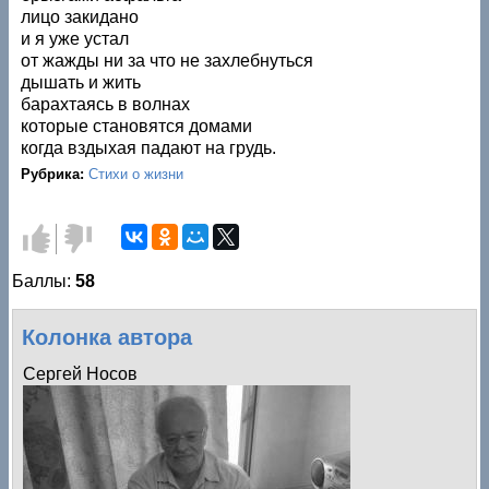
лицо закидано
и я уже устал
от жажды ни за что не захлебнуться
дышать и жить
барахтаясь в волнах
которые становятся домами
когда вздыхая падают на грудь.
Рубрика:
Стихи о жизни
Голос
Голос
за!
против!
Баллы:
58
Колонка автора
Сергей Носов