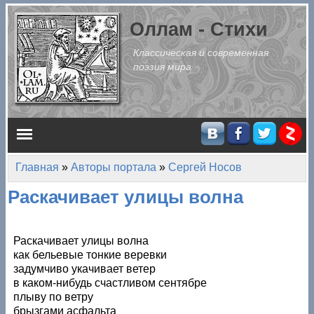
Перейти к основному содержанию
Оллам - Стихи
Классическая и современная
поэзия мира
Главное меню
Главная
»
Авторы портала
»
Сергей Носов
Вы здесь
Раскачивает улицы волна
Раскачивает улицы волна
как бельевые тонкие веревки
задумчиво укачивает ветер
в каком-нибудь счастливом сентябре
плыву по ветру
брызгами асфальта