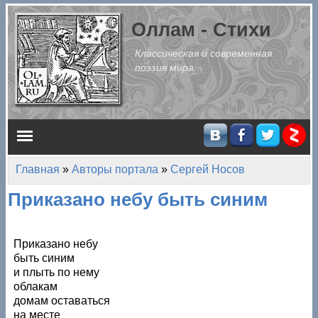
Перейти к основному содержанию
Оллам - Стихи
Классическая и современная
поэзия мира
Главное меню
Главная
»
Авторы портала
»
Сергей Носов
Вы здесь
Приказано небу быть синим
Приказано небу
быть синим
и плыть по нему
облакам
домам оставаться
на месте