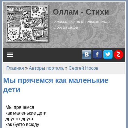
Перейти к основному содержанию
Оллам - Стихи
Классическая и современная
поэзия мира
Главное меню
Главная
»
Авторы портала
»
Сергей Носов
Вы здесь
Мы прячемся как маленькие
дети
Мы прячемся
как маленькие дети
друг от друга
как будто всюду