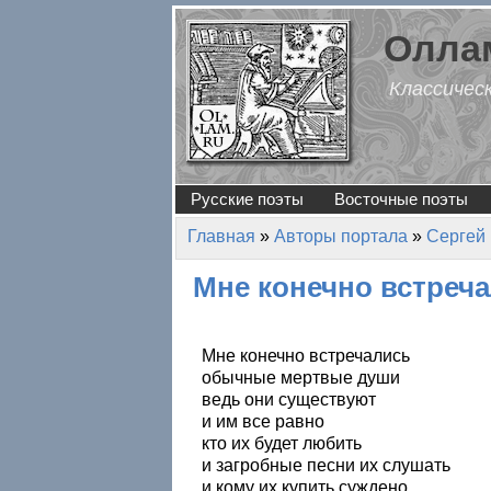
Перейти к основному содержанию
Оллам
Классичес
Русские поэты
Восточные поэты
Главная
»
Авторы портала
»
Сергей
Вы здесь
Мне конечно встреч
Мне конечно встречались
обычные мертвые души
ведь они существуют
и им все равно
кто их будет любить
и загробные песни их слушать
и кому их купить суждено