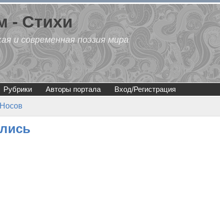
 - Стихи
кая и современная поэзия мира
Рубрики
Авторы портала
Вход/Регистрация
 Носов
ались