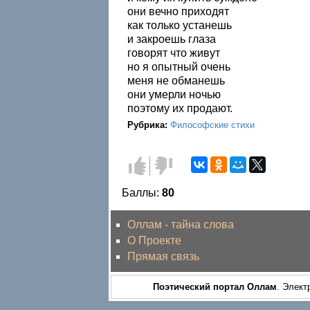
они вечно приходят
как только устанешь
и закроешь глаза
говорят что живут
но я опытный очень
меня не обманешь
они умерли ночью
поэтому их продают.
Рубрика:
Философские стихи
Голос
Голос
за!
против!
Баллы:
80
Оллам - тайна слова
О Проекте
Прямая связь
Поэтический портал Оллам
. Элект