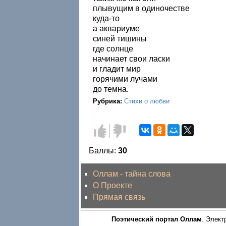
плывущим в одиночестве
куда-то
а аквариуме
синей тишины
где солнце
начинает свои ласки
и гладит мир
горячими лучами
до темна.
Рубрика:
Стихи о любви
Голос
Голос
за!
против!
Баллы:
30
Оллам - тайна слова
О Проекте
Прямая связь
Поэтический портал Оллам
. Элект