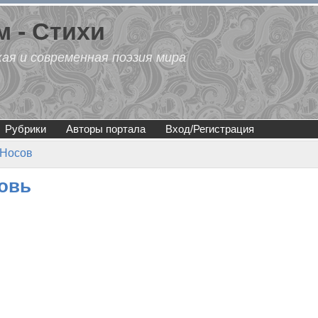
 - Стихи
кая и современная поэзия мира
Рубрики
Авторы портала
Вход/Регистрация
 Носов
овь