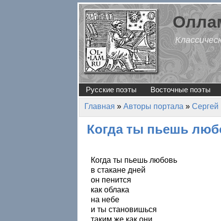
Перейти к основному содержанию
Оллам
Классичес
Русские поэты
Восточные поэты
Главная
»
Авторы портала
»
Сергей
Вы здесь
Когда ты пьешь люб
Когда ты пьешь любовь
в стакане дней
он пенится
как облака
на небе
и ты становишься
таким же как они