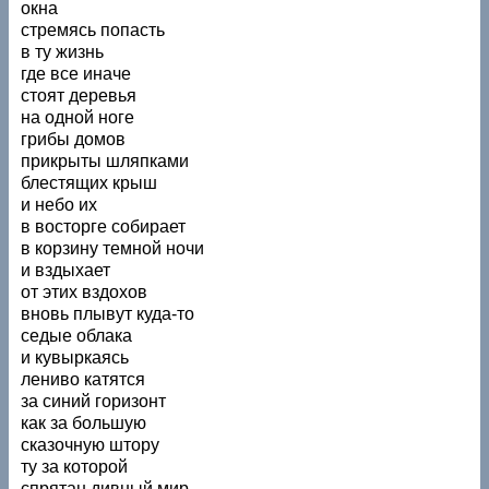
окна
стремясь попасть
в ту жизнь
где все иначе
стоят деревья
на одной ноге
грибы домов
прикрыты шляпками
блестящих крыш
и небо их
в восторге собирает
в корзину темной ночи
и вздыхает
от этих вздохов
вновь плывут куда-то
седые облака
и кувыркаясь
лениво катятся
за синий горизонт
как за большую
сказочную штору
ту за которой
спрятан дивный мир.