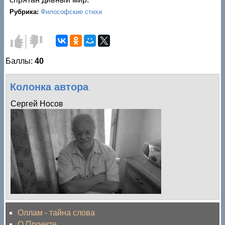
Рубрика:
Философские стихи
Голос
Голос
за!
против!
Баллы:
40
Колонка автора
Сергей Носов
Оллам - тайна слова
О Проекте