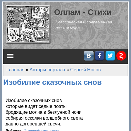
Перейти к основному содержанию
Оллам - Стихи
Классическая и современная
поэзия мира
Главное меню
Главная
»
Авторы портала
»
Сергей Носов
Вы здесь
Изобилие сказочных снов
Изобилие сказочных снов
которые видят седые поэты
бродящие молча в безлунной ночи
собирая осколки волшебного света
давно догоревшей свечи.
Рубрика:
Философские стихи