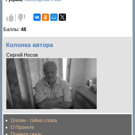
Голос
Голос
за!
против!
Баллы:
48
Колонка автора
Сергей Носов
Оллам - тайна слова
О Проекте
Прямая связь