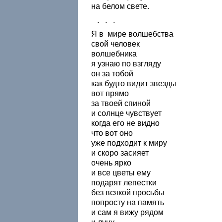
на белом свете.
. . .
Я в мире волшебства
свой человек
волшебника
я узнаю по взгляду
он за тобой
как будто видит звезды
вот прямо
за твоей спиной
и солнце чувствует
когда его не видно
что вот оно
уже подходит к миру
и скоро засияет
очень ярко
и все цветы ему
подарят лепестки
без всякой просьбы
попросту на память
и сам я вижу рядом