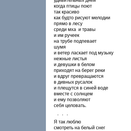
удивительных дней
когда птицы поют
так красиво
как будто рисуют мелодии
прямо в лесу
среди мха и травы
и им ручеек
на трубе подпевает
шумя
и ветер ласкает под музыку
нежные листья
и девушки в белом
приходят на берег реки
и вдруг превращаются
в дивных русалок
и плещутся в синей воде
вместе с солнцем
и ему позволяют
себя целовать.
. . .
Я так люблю
смотреть на белый снег