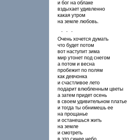
и бог на облаке
вздыхает удивленно
какая утром
на земле любовь.
. . .
Очень хочется думать
что будет потом
вот наступит зима
мир утонет под снегом
а потом и весна
пробежит по полям
как девчонка
и счастливое лето
подарит влюбленным цветы
а затем придет осень
в своем удивительном платье
и тогда ты обнимешь ее
на прощанье
и останешься жить
на земле
и смотреть
в это синее небо