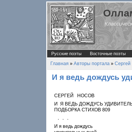
Перейти к основному содержанию
Оллам
Классичес
Русские поэты
Восточные поэты
Главная
»
Авторы портала
»
Сергей
Вы здесь
И я ведь дождусь у
СЕРГЕЙ НОСОВ
И Я ВЕДЬ ДОЖДУСЬ УДИВИТЕЛ
ПОДБОРКА СТИХОВ 809
. . .
И я ведь дождусь