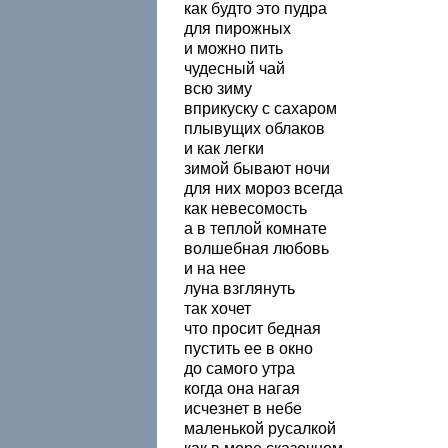
как будто это пудра
для пирожных
и можно пить
чудесный чай
всю зиму
вприкуску с сахаром
плывущих облаков
и как легки
зимой бывают ночи
для них мороз всегда
как невесомость
а в теплой комнате
волшебная любовь
и на нее
луна взглянуть
так хочет
что просит бедная
пустить ее в окно
до самого утра
когда она нагая
исчезнет в небе
маленькой русалкой