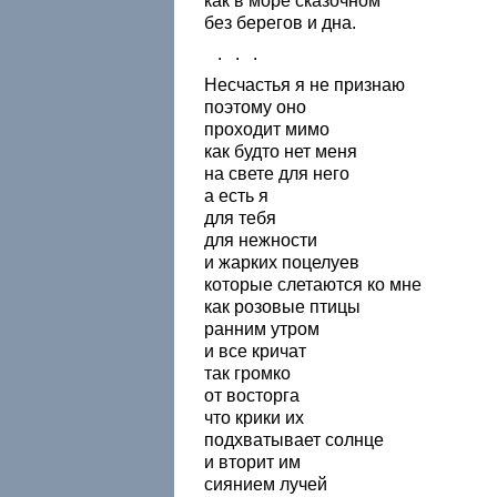
как в море сказочном
без берегов и дна.
. . .
Несчастья я не признаю
поэтому оно
проходит мимо
как будто нет меня
на свете для него
а есть я
для тебя
для нежности
и жарких поцелуев
которые слетаются ко мне
как розовые птицы
ранним утром
и все кричат
так громко
от восторга
что крики их
подхватывает солнце
и вторит им
сиянием лучей