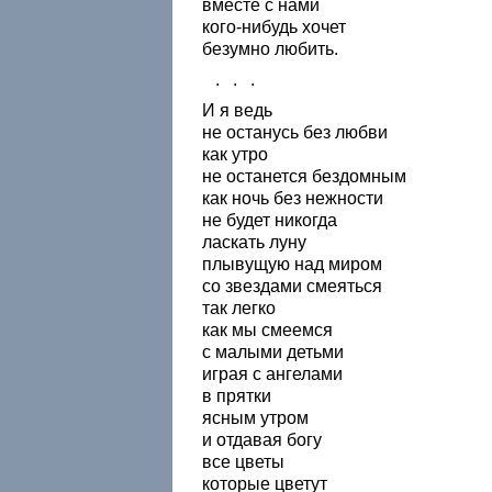
вместе с нами
кого-нибудь хочет
безумно любить.
. . .
И я ведь
не останусь без любви
как утро
не останется бездомным
как ночь без нежности
не будет никогда
ласкать луну
плывущую над миром
со звездами смеяться
так легко
как мы смеемся
с малыми детьми
играя с ангелами
в прятки
ясным утром
и отдавая богу
все цветы
которые цветут