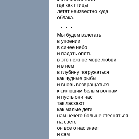
где как птицы
летят неизвестно куда
облака.
. . .
Мы будем взлетать
в упоении
в синее небо
и падать опять
в это нежное море любви
и в нем
в глубину погружаться
как чудные рыбы
и вновь возвращаться
к сияющим белым волнам
и пусть они нас
так ласкают
как малые дети
нам нечего больше стесняться
на свете
он все о нас знает
и сам