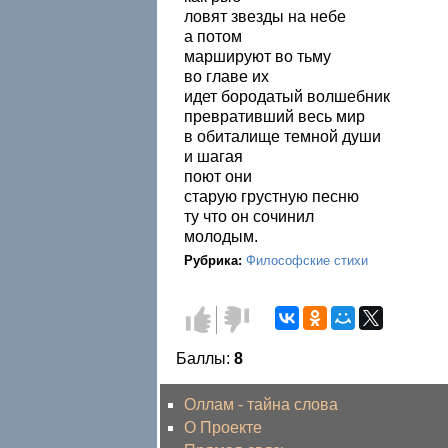
ловят звезды на небе
а потом
маршируют во тьму
во главе их
идет бородатый волшебник
превративший весь мир
в обиталище темной души
и шагая
поют они
старую грустную песню
ту что он сочинил
молодым.
Рубрика:
Философские стихи
Голос
Голос
за!
против!
Баллы:
8
Оллам - тайна слова
О Проекте