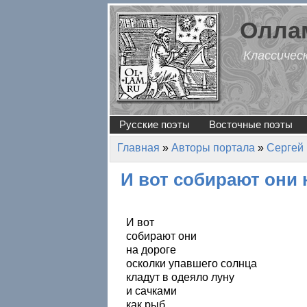
Перейти к основному содержанию
Оллам
Классичес
Русские поэты
Восточные поэты
Главная
»
Авторы портала
»
Сергей
Вы здесь
И вот собирают они 
И вот
собирают они
на дороге
осколки упавшего солнца
кладут в одеяло луну
и сачками
как рыб