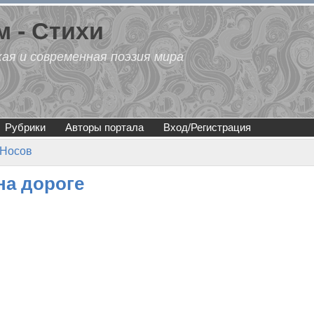
 - Стихи
кая и современная поэзия мира
Рубрики
Авторы портала
Вход/Регистрация
 Носов
на дороге