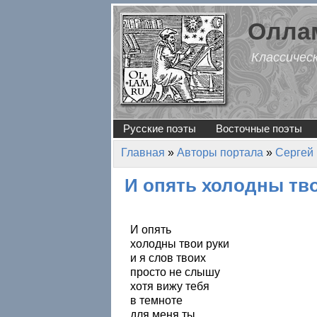
Перейти к основному содержанию
Оллам
Классичес
Русские поэты
Восточные поэты
Главная
»
Авторы портала
»
Сергей
Вы здесь
И опять холодны тв
И опять
холодны твои руки
и я слов твоих
просто не слышу
хотя вижу тебя
в темноте
для меня ты