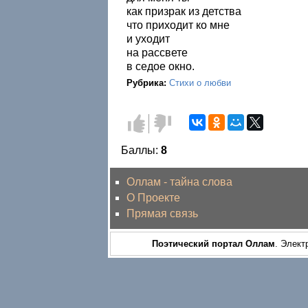
как призрак из детства
что приходит ко мне
и уходит
на рассвете
в седое окно.
Рубрика:
Стихи о любви
Голос
Голос
за!
против!
Баллы:
8
Оллам - тайна слова
О Проекте
Прямая связь
Поэтический портал Оллам
. Элект