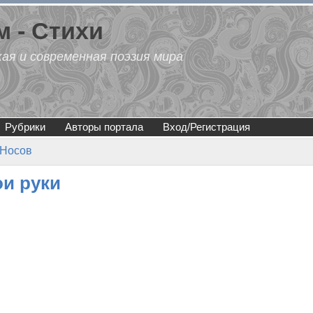
 - Стихи
кая и современная поэзия мира
Рубрики
Авторы портала
Вход/Регистрация
 Носов
ои руки