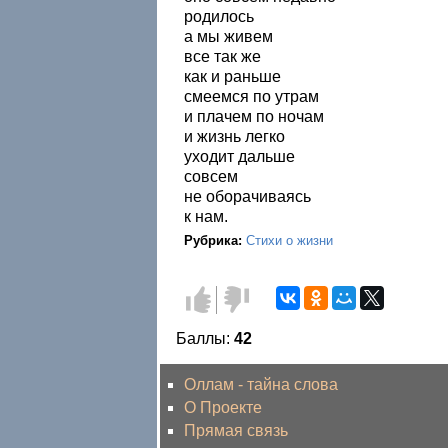
родилось
а мы живем
все так же
как и раньше
смеемся по утрам
и плачем по ночам
и жизнь легко
уходит дальше
совсем
не оборачиваясь
к нам.
Рубрика:
Стихи о жизни
Голос
Голос
за!
против!
Баллы:
42
Оллам - тайна слова
О Проекте
Прямая связь