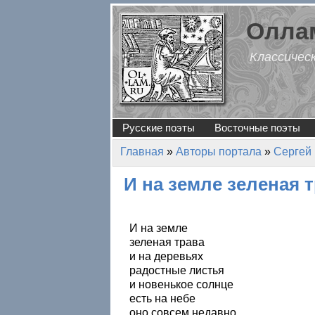
Перейти к основному содержанию
Оллам
Классичес
Русские поэты
Восточные поэты
Главная
»
Авторы портала
»
Сергей
Вы здесь
И на земле зеленая 
И на земле
зеленая трава
и на деревьях
радостные листья
и новенькое солнце
есть на небе
оно совсем недавно