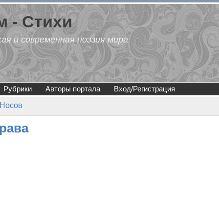
 - Стихи
кая и современная поэзия мира
Рубрики
Авторы портала
Вход/Регистрация
 Носов
трава