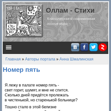
Перейти к основному содержанию
Оллам - Стихи
Классическая и современная
поэзия мира
Главное меню
Главная
»
Авторы портала
»
Анна Шмалинская
Вы здесь
Номер пять
Я лежу в палате номер пять -
свет горит, шумят, и мне не спится.
Сколько дней придётся пролежать
в чистенькой, но старенькой больнице?
Тошно стало в этой белизне