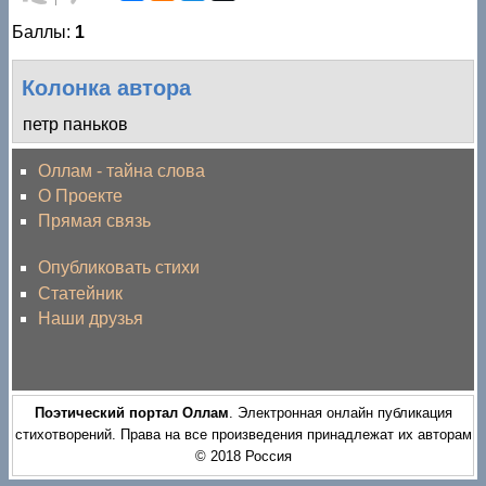
за!
против!
Баллы:
1
Колонка автора
петр паньков
Оллам - тайна слова
О Проекте
Прямая связь
Опубликовать стихи
Статейник
Наши друзья
Поэтический портал Оллам
. Электронная онлайн публикация
стихотворений. Права на все произведения принадлежат их авторам
© 2018 Россия