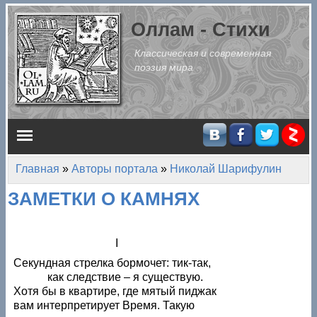
Перейти к основному содержанию
Оллам - Стихи
Классическая и современная
поэзия мира
Главное меню
Главная
»
Авторы портала
»
Николай Шарифулин
Вы здесь
ЗАМЕТКИ О КАМНЯХ
I
Секундная стрелка бормочет: тик-так,
как следствие – я существую.
Хотя бы в квартире, где мятый пиджак
вам интерпретирует Время. Такую