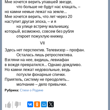
Мне хочется верить упавшей звезде,
что больше не будут нас клацать, –
но камни немые лежат на земле...
Мне хочется верить, что лет через 20
наступит другая эпоха, – и я
на улице встречу мальчишку,
который, возможно, совсем без рубля
откроет пожухлую книжку.
VII
Здесь нет перспектив. Телевизор – профан.
Осталась лишь ретроспектива.
Взгляни на нее, видишь, левиафан
в вождя превратился... Однако дождливо.
Но камни лежат недовольные, ведь
потухли фонарные спички.
Приятель, систему не преодолеть...
молчание – дело привычки.
Рубрика:
Стихи о Родине
Голос
Голос
за!
против!