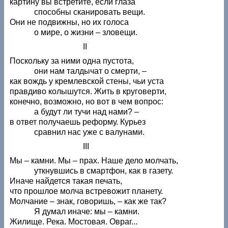
картину вы встретите, если глаза
способны сканировать вещи.
Они не подвижны, но их голоса
о мире, о жизни – зловещи.
II
Поскольку за ними одна пустота,
они нам талдычат о смерти, –
как вождь у кремлевской стены, чьи уста
правдиво колышутся. Жить в круговерти,
конечно, возможно, но вот в чем вопрос:
а будут ли тучи над нами? –
в ответ получаешь реформу. Курьез
сравнил нас уже с валунами.
III
Мы – камни. Мы – прах. Наше дело молчать,
уткнувшись в смартфон, как в газету.
Иначе найдется такая печать,
что прошлое молча встревожит планету.
Молчание – знак, говоришь, – как же так?
Я думал иначе: мы – камни.
Жилище. Река. Мостовая. Овраг...