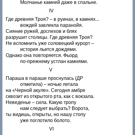
Молчанье камней даже в спальне.
IV
Где древняя Троя? – в руинах, в камнях...
вождей завлекла паранойя.
Сияние ружей, доспехов и блях
разрушит столицы. Где древняя Троя?
Не вспомнить уже соловецкий курорт –
история льется дождями.
Однако она повторяется. Фьорд
по-прежнему устлан камнями.
V
Параша в параше проснулась (ДР
отметила) – ночью летала
на «Черной акуле». Сегодня амбре
сквозит из открытого рта, как с вокзала.
Неведенье – сила. Какую тропу
нам следует выбрать? Ворота,
ты видишь, открыты, но нашу стопу
уже поглотило болото.
VI