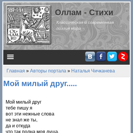
Перейти к основному содержанию
Оллам - Стихи
Классическая и современная
поэзия мира
Главное меню
Главная
»
Авторы портала
»
Наталья Чичканева
Вы здесь
Мой милый друг.....
Мой милый друг
тебе пишу я
вот эти нежные слова
не знал же ты,
да и откуда
что так полна моя душа.