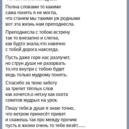
Полна словами то какими
сама понять я не могла,
что станем мы такими уж родными
вот эта жизнь нам преподнесла.
Преподнесла с тобою встречу
так то внезапно и слегка,
как будто знала,что навечно
с тобой дорога навсегда.
Пусть даже горе нас разлучит,
но струн души не разорвать
то,что внутри с тобою будет
ведь только мудрому понять.
Спасибо за твою заботу
за трепет тёплых слов
как хочется,о нет,ну как охота
советов мудрых на урок.
Пишу тебе,в душе я знаю точно,
что ветром принесёт привет
и скажешь так про между прочим
пусть в жизни очень то тебе везёт.......