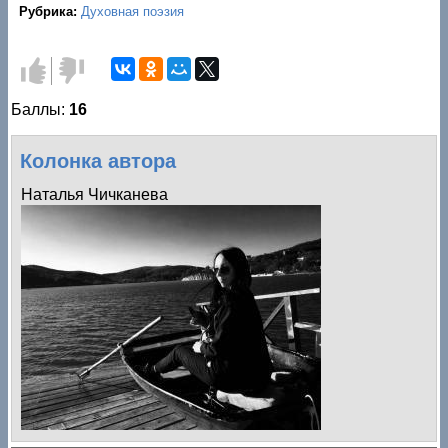
Рубрика:
Духовная поэзия
Голос
Голос
за!
против!
Баллы:
16
Колонка автора
Наталья Чичканева