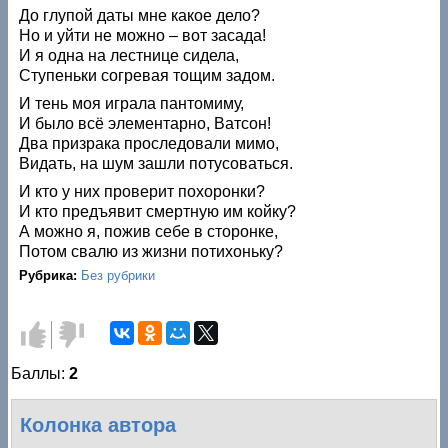
До глупой даты мне какое дело?
Но и уйти не можно – вот засада!
И я одна на лестнице сидела,
Ступеньки согревая тощим задом.
И тень моя играла пантомиму,
И было всё элементарно, Ватсон!
Два призрака проследовали мимо,
Видать, на шум зашли потусоваться.
И кто у них проверит похоронки?
И кто предъявит смертную им койку?
А можно я, пожив себе в сторонке,
Потом свалю из жизни потихоньку?
Рубрика:
Без рубрики
Голос
Голос
за!
против!
Баллы:
2
Колонка автора