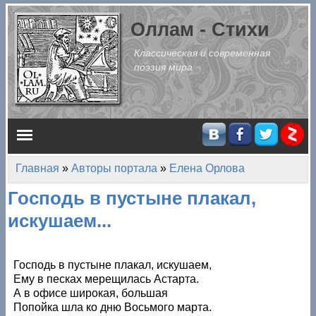
Перейти к основному содержанию
Оллам - Стихи
Классическая и современная
поэзия мира
Главное меню
Главная
»
Авторы портала
»
Елена Орлова
Вы здесь
Господь в пустыне плакал,
искушаем...
Господь в пустыне плакал, искушаем,
Ему в песках мерещилась Астарта.
А в офисе широкая, большая
Попойка шла ко дню Восьмого марта.