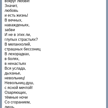
вокруг любви!
Значит,
любовь
и есть жизнь!
В вечных,
наважденьях,
забви
И не в этих ли,
глупых страстьях?
В меланхолий,
страшных бессониц
В лехорадках,
в болях,
в ненастьях
Вся услада,
дыханье,
невольниц!
Невольниц-душ,
с ясной мечтой!
Озаряющих,
тёмные ночи
Со сгоранием,
лишь,