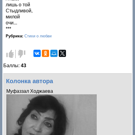
лишь о той
Стыдливой,
милой
очи...
***
Рубрика:
Стихи о любви
Голос
Голос
за!
против!
Баллы:
43
Колонка автора
Муфаззал Ходжаева