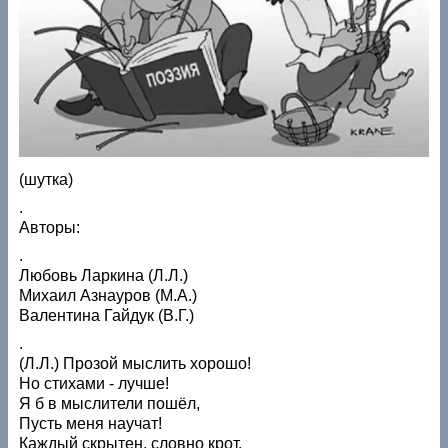
(шутка)
.
Авторы:
.
Любовь Ларкина (Л.Л.)
Михаил Азнауров (М.А.)
Валентина Гайдук (В.Г.)
.
(Л.Л.) Прозой мыслить хорошо!
Но стихами - лучше!
Я б в мыслители пошёл,
Пусть меня научат!
Каждый скрытен, словно крот,