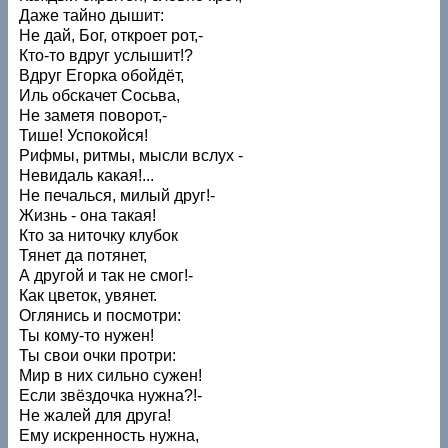
Даже тайно дышит:
Не дай, Бог, откроет рот,-
Кто-то вдруг услышит!?
Вдруг Егорка обойдёт,
Иль обскачет Сосьва,
Не заметя поворот,-
Тише! Успокойся!
Рифмы, ритмы, мысли вслух -
Невидаль какая!...
Не печалься, милый друг!-
Жизнь - она такая!
Кто за ниточку клубок
Тянет да потянет,
А другой и так не смог!-
Как цветок, увянет.
Оглянись и посмотри:
Ты кому-то нужен!
Ты свои очки протри:
Мир в них сильно сужен!
Если звёздочка нужна?!-
Не жалей для друга!
Ему искренность нужна,