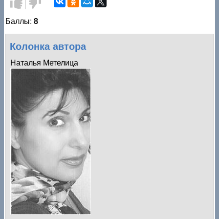
Голос
Голос
за!
против!
Баллы:
8
Колонка автора
Наталья Метелица