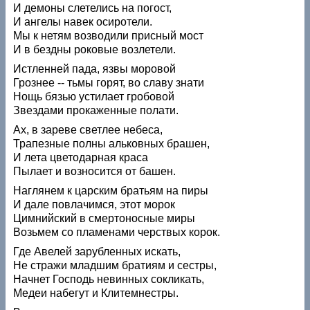
И демоны слетелись на погост,
И ангелы навек осиротели.
Мы к нетям возводили присный мост
И в бездны роковые возлетели.
Истленней пада, язвы моровой
Грознее -- тьмы горят, во славу знати
Нощь бязью устилает гробовой
Звездами прокаженные полати.
Ах, в зареве светлее небеса,
Трапезные полны альковных брашен,
И лета цветодарная краса
Пылает и возносится от башен.
Наглянем к царским братьям на пиры
И дале повлачимся, этот морок
Цимнийский в смертоносные миры
Возьмем со пламенами черствых корок.
Где Авелей зарубленных искать,
Не стражи младшим братиям и сестры,
Начнет Господь невинных сокликать,
Медеи набегут и Клитемнестры.