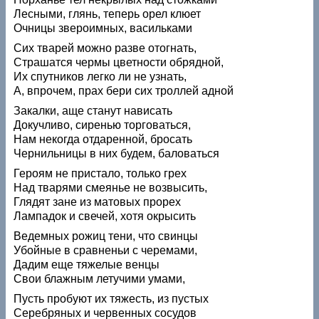
Лесными, глянь, теперь орел клюет
Очницы звероимных, васильками
Сих тварей можно разве отогнать,
Страшатся чермы цветности обрядной,
Их спутников легко ли не узнать,
А, впрочем, прах бери сих троллей адной
Закалки, аще станут нависать
Докучливо, сиренью торговаться,
Нам некогда отдаренной, бросать
Чернильницы в них будем, баловаться
Героям не пристало, только грех
Над тварями смеянье не возвысить,
Глядят зане из матовых прорех
Лампадок и свечей, хотя окрысить
Ведемных рожиц тени, что свинцы
Убойные в сравненьи с черемами,
Дадим еще тяжелые венцы
Свои блажным летучими умами,
Пусть пробуют их тяжесть, из пустых
Серебряных и червенных сосудов