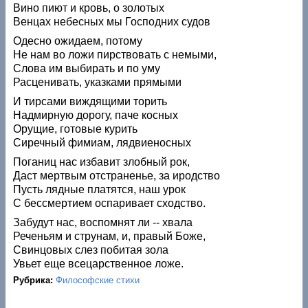
Вино пиют и кровь, о золотых
Венцах небесных мы Господних судов
Одесно ожидаем, потому
Не нам во ложи пирствовать с немыми,
Слова им выбирать и по уму
Расценивать, указками прямыми
И тирсами виждящими торить
Надмирную дорогу, паче косных
Орущие, готовые курить
Сиречный фимиам, лядвиеносных
Поганиц нас избавит злобный рок,
Даст мертвым отстраненье, за иродство
Пусть лядные платятся, наш урок
С бессмертием оспаривает сходство.
Забудут нас, воспомнят ли -- хвала
Реченьям и струнам, и, правый Боже,
Свинцовых слез побитая зола
Увьет еще всецарственное ложе.
Рубрика:
Философские стихи