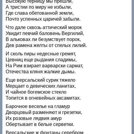
Высокую терницу мы прешли,
А тристии по миру не избыли,
Где слава обетованной земли,
Почто успенных царичей забыли.
Что дале сквозь аттический морок
Увидит певчий баловень Вергилий,
В альковах ли безумствует порок,
Дев рамена желты от спелых лилий.
И сколь пиры недесные гремят,
Цевниц еще рыдания сладимы,
На Рим взирает варварски сармат,
Отечества кляня жалкие дымы.
Еще версальский сурик тяжело
Мерцает о девических ланитах,
И чайное богемское стекло
Топится в огневейных аксамитах.
Барочное веселье на гламур
Дворцовый разменяют и грезетки,
Их розовые лядвия амур
Обертывает в белые серветки.
Версальские ж фонтаны серебром