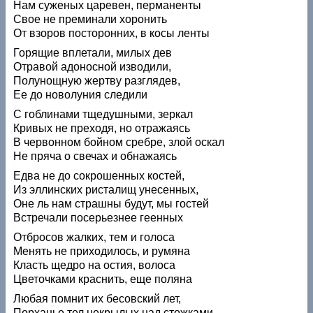
Нам суженых царевен, перманенты
Свое не преминали хоронить
От взоров посторонних, в косы ленты
Горящие вплетали, милых дев
Отравой адоносной изводили,
Полунощную жертву разглядев,
Ее до новолуния следили
С гоблинами тщедушными, зеркал
Кривых не преходя, но отражаясь
В червонном бойном сребре, злой оскал
Не пряча о свечах и обнажаясь
Едва не до сокрошенных костей,
Из эллинских ристалищ унесенных,
Оне ль нам страшны будут, мы гостей
Встречали посерьезнее геенных
Отбросов жалких, тем и голоса
Менять не приходилось, и румяна
Класть щедро на остия, волоса
Цветочками краснить, еще поляна
Любая помнит их бесовский лет,
Порханье тел некрылых над стожками