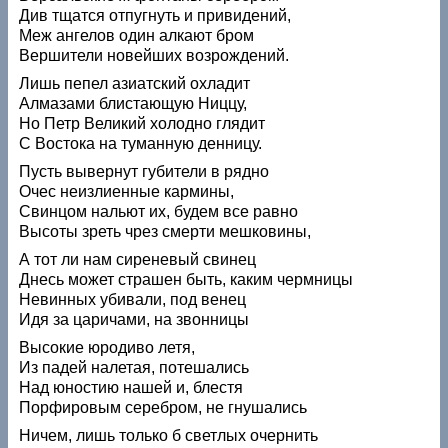
Див тщатся отпугнуть и привидений,
Меж ангелов один алкают бром
Вершители новейших возрождений.
Лишь пепел азиатский охладит
Алмазами блистающую Ниццу,
Но Петр Великий холодно глядит
С Востока на туманную денницу.
Пусть вывернут губители в рядно
Очес неизлиенные кармины,
Свинцом нальют их, будем все равно
Высоты зреть чрез смерти мешковины,
А тот ли нам сиреневый свинец
Днесь может страшен быть, каким чермницы
Невинных убивали, под венец
Идя за царичами, на звонницы
Высокие юродиво летя,
Из падей налетая, потешались
Над юностию нашей и, блестя
Порфировым серебром, не гнушались
Ничем, лишь только б светлых очернить