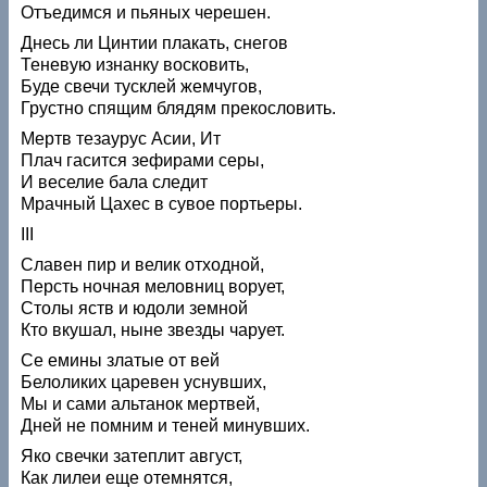
Отъедимся и пьяных черешен.
Днесь ли Цинтии плакать, снегов
Теневую изнанку восковить,
Буде свечи тусклей жемчугов,
Грустно спящим блядям прекословить.
Мертв тезаурус Асии, Ит
Плач гасится зефирами серы,
И веселие бала следит
Мрачный Цахес в сувое портьеры.
III
Славен пир и велик отходной,
Персть ночная меловниц ворует,
Столы яств и юдоли земной
Кто вкушал, ныне звезды чарует.
Се емины златые от вей
Белоликих царевен уснувших,
Мы и сами альтанок мертвей,
Дней не помним и теней минувших.
Яко свечки затеплит август,
Как лилеи еще отемнятся,