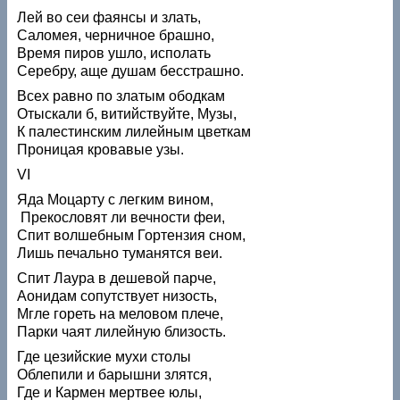
Лей во сеи фаянсы и злать,
Саломея, черничное брашно,
Время пиров ушло, исполать
Серебру, аще душам бесстрашно.
Всех равно по златым ободкам
Отыскали б, витийствуйте, Музы,
К палестинским лилейным цветкам
Проницая кровавые узы.
VI
Яда Моцарту с легким вином,
Прекословят ли вечности феи,
Спит волшебным Гортензия сном,
Лишь печально туманятся веи.
Спит Лаура в дешевой парче,
Аонидам сопутствует низость,
Мгле гореть на меловом плече,
Парки чаят лилейную близость.
Где цезийские мухи столы
Облепили и барышни злятся,
Где и Кармен мертвее юлы,