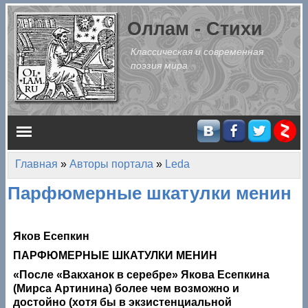
Перейти к основному содержанию
Оллам - Стихи
Классическая и современная
поэзия мира
Главное меню
Главная
»
Авторы портала
»
Leda
Вы здесь
Парфюмерные шкатулки менин
Яков Есепкин
ПАРФЮМЕРНЫЕ ШКАТУЛКИ МЕНИН
«После «Вакханок в серебре» Якова Есепкина
(Мирса Артинина) более чем возможно и
достойно (хотя бы в экзистенциальной