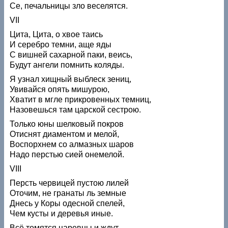
Се, печальницы зло веселятся.
VII
Цита, Цита, о хвое таись
И серебро темни, аще яды
С вишней сахарной паки, веись,
Будут ангели помнить коляды.
Я узнал хищный выблеск зениц,
Увивайся опять мишурою,
Хватит в мгле прикровенных темниц,
Назовешься там царской сестрою.
Только юны шелковый покров
Отиснят диаментом и мелой,
Воспорхнем со алмазных шаров
Надо перстью сией онемелой.
VIII
Персть червицей пустою лилей
Оточим, не гранаты ль земные
Днесь у Коры одесной спелей,
Чем кусты и деревья иные.
Всё томятся царевны и ждут