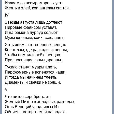
Излием со всемраморных уст
Желть и хлеб, кои ангелям снятся.
IV
Звезды августа лишь дотлеют,
Пировые фаянсом уставят,
И на рамена пурпур сольют
Музы юношам, коих всеславят.
Хоть явимся в тлеенных венцах
Ко столам, где рапсоды испевны,
Чтобы помнили всё о певцах
Присноспящие юны-царевны.
Тускло станут муары алеть,
Парфюмерные вспенятся чаши,
И тогда мы начинем тлееть,
Диаменты и свечки не зряши.
V
Что витое серебро таит
Желтый Питер в холодных разводах,
Огнь Венеций уродливых Ит
Обвиет – исторгнемся на водах.