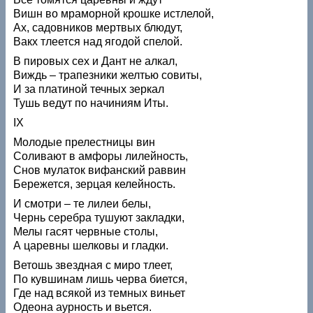
Вишн во мраморной крошке истлелой,
Ах, садовников мертвых блюдут,
Вакх тлеется над ягодой спелой.
В пировых сех и Дант не алкал,
Виждь – трапезники желтью совиты,
И за платиной течных зеркал
Тушь ведут по начиниям Иты.
IX
Молодые прелестницы вин
Соливают в амфоры лилейность,
Снов мулаток вифанский раввин
Бережется, зерцая келейность.
И смотри – те лилеи белы,
Чернь серебра тушуют закладки,
Мелы гасят червные столы,
А царевны шелковы и гладки.
Ветошь звездная с миро тлеет,
По кувшинам лишь черва биется,
Где над всякой из темных виньет
Одеона аурность и вьется.