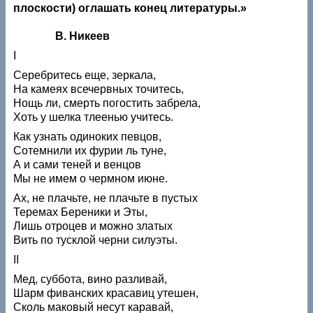
плоскости) оглашать конец литературы.»
В. Никеев
I
Серебритесь еще, зеркала,
На камеях всечервных точитесь,
Нощь ли, смерть погостить забрела,
Хоть у шелка тлеенью учитесь.
Как узнать одиноких певцов,
Сотемнили их фурии ль туне,
А и сами теней и венцов
Мы не имем о чермном июне.
Ах, не плачьте, не плачьте в пустых
Теремах Береники и Эты,
Лишь отроцев и можно златых
Вить по тусклой черни силуэты.
II
Мед, суббота, вино разливай,
Шарм фиванских красавиц утешен,
Сколь маковый несут каравай,