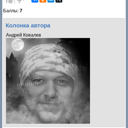
за!
против!
Баллы:
7
Колонка автора
Андрей Ковалев