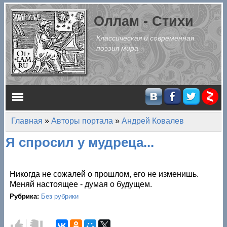
Перейти к основному содержанию
Оллам - Стихи
Классическая и современная
поэзия мира
Главное меню
Главная
»
Авторы портала
»
Андрей Ковалев
Вы здесь
Я спросил у мудреца...
Никогда не сожалей о прошлом, его не изменишь.
Меняй настоящее - думая о будущем.
Рубрика:
Без рубрики
Голос
Голос