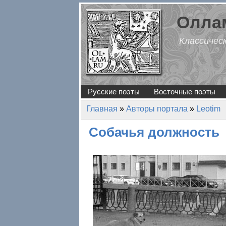
Перейти к основному содержанию
Оллам
Классичес
Русские поэты
Восточные поэты
Главная
»
Авторы портала
»
Leotim
Вы здесь
Собачья должность