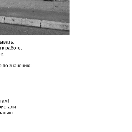
ывать,
 к работе,
е,
ю по значению;
там!
пристали
ванию...