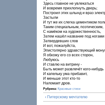
Здесь главное не увлекаться
И вовремя прихлопнуть дверь;
Построил этих шлынд и враз элек
Застыли
И тут же их слегка цементиком поли
Таким специальным, поэтическим,
С намёком на художественность,
Затем нашёл название под ногами
Затвердевших слов
И вот, пожалуйста,
Эпистолярно здравствующий монум
Я обхожу его со всех сторон,
Любуюсь
И ставлю на витрину -
Быть может развлечёт кого-нибудь
И капельку ума прибавит,
И меньше этот кто-то
Наломает дров.
Рубрика:
Красивые стихи
‹ Питерскому мечтателю