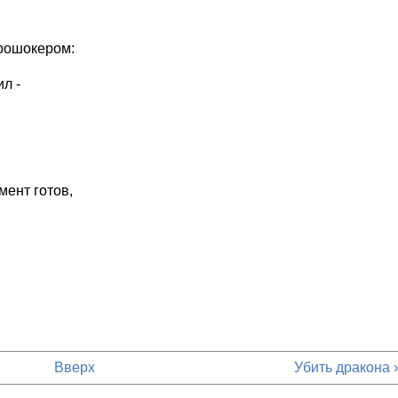
трошокером:
л -
ент готов,
Вверх
Убить дракона ›