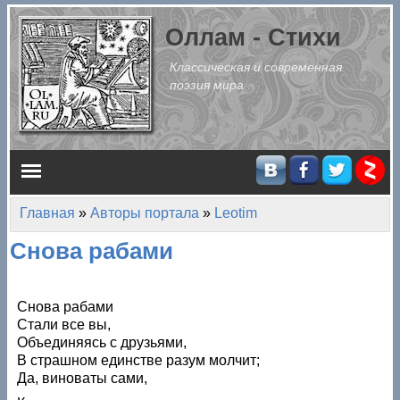
Перейти к основному содержанию
Оллам - Стихи
Классическая и современная
поэзия мира
Главное меню
Главная
»
Авторы портала
»
Leotim
Вы здесь
Снова рабами
Снова рабами
Стали все вы,
Объединяясь с друзьями,
В страшном единстве разум молчит;
Да, виноваты сами,