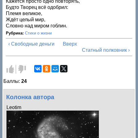
Кажется просто одно повторять,
Будто Творец всё одобрил:
Племя великое,
Ждёт целый мир,
Словно над миром гоблин.
Рубрика:
Стихи о жизни
‹ Свободные деньги
Вверх
Статный полковник ›
Голос
Голос
за!
против!
Баллы:
24
Колонка автора
Leotim