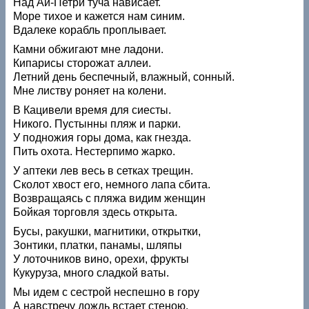
Над Ай-Петри туча нависает.
Море тихое и кажется нам синим.
Вдалеке корабль проплывает.
Камни обжигают мне ладони.
Кипарисы сторожат аллеи.
Летний день беспечный, влажный, сонный.
Мне листву роняет на колени.
В Кацивели время для сиесты.
Никого. Пустынны пляж и парки.
У подножия горы дома, как гнезда.
Пить охота. Нестерпимо жарко.
У аптеки лев весь в сетках трещин.
Сколот хвост его, немного лапа сбита.
Возвращаясь с пляжа видим женщин
Бойкая торговля здесь открыта.
Бусы, ракушки, магнитики, открытки,
Зонтики, платки, панамы, шляпы
У лоточников вино, орехи, фрукты
Кукуруза, много сладкой ваты.
Мы идем с сестрой неспешно в гору
А навстречу дождь встает стеною.