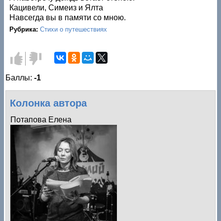
Кацивели, Симеиз и Ялта
Навсегда вы в памяти со мною.
Рубрика:
Стихи о путешествиях
Голос
Голос
за!
против!
Баллы:
-1
Колонка автора
Потапова Елена