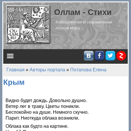
Перейти к основному содержанию
Оллам - Стихи
Классическая и современная
поэзия мира
Главное меню
Главная
»
Авторы портала
»
Потапова Елена
Вы здесь
Крым
Видно будет дождь. Довольно душно.
Ветер лег в траву. Цветы поникли.
Беспокойно на душе. Немного скучно.
Парит. Ниоткуда облака возникли.
Облака как будто на картине.