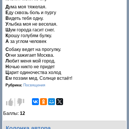
Д
ума моя тяжелая.
Е
ду сквозь боль и пургу
В
идеть тебя одну.
У
лыбка моя не веселая.
Ш
ум города гасит снег.
К
рошу голубям булку.
А
за углом человек
С
обаку ведет на прогулку.
О
гни зажигает Москва.
Л
юбит меня мой город.
Н
очью никто не придет
Ц
арит одиночества холод
Е
м поэзии мед. Солнце встаёт!
Рубрика:
Посвящения
Голос
Голос
за!
против!
Баллы:
12
Колонка автора