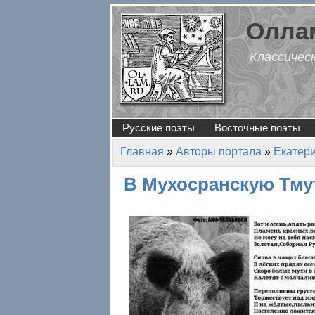
Перейти к основному содержанию
Оллам
Классичес
Русские поэты
Восточные поэты
Главная
»
Авторы портала
»
Екатер
Вы здесь
В Мухосранскую Тму