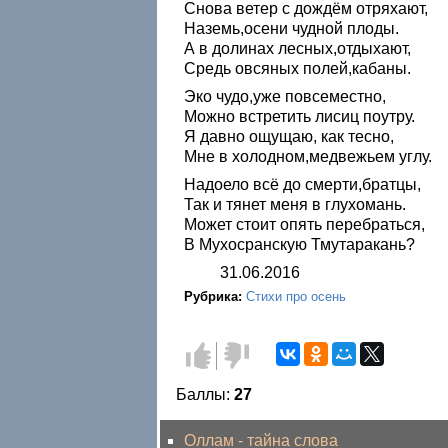
Снова ветер с дождём отряхают,
Наземь,осени чудной плоды.
А в долинах лесных,отдыхают,
Средь овсяных полей,кабаны.
Эко чудо,уже повсеместно,
Можно встретить лисиц поутру.
Я давно ощущаю, как тесно,
Мне в холодном,медвежьем углу.
Надоело всё до смерти,братцы,
Так и тянет меня в глухомань.
Может стоит опять перебраться,
В Мухосранскую Тмутаракань?
31.06.2016
Рубрика:
Стихи про осень
Голос
Голос
за!
против!
Баллы:
27
Оллам - тайна слова