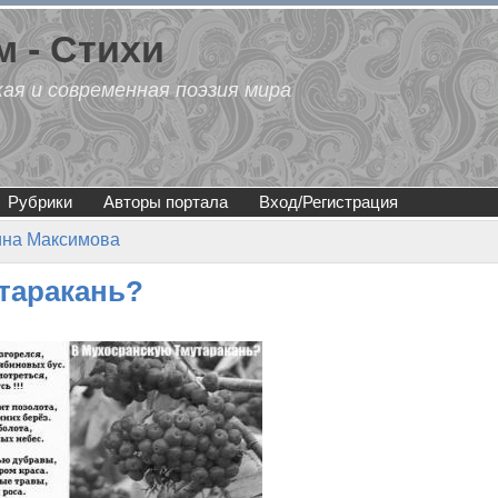
 - Стихи
кая и современная поэзия мира
Рубрики
Авторы портала
Вход/Регистрация
ина Максимова
таракань?