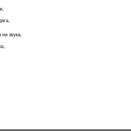
и,
дяга,
 ни звука,
ка,