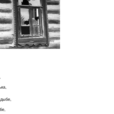
,
ька,
 дыбе,
бе,