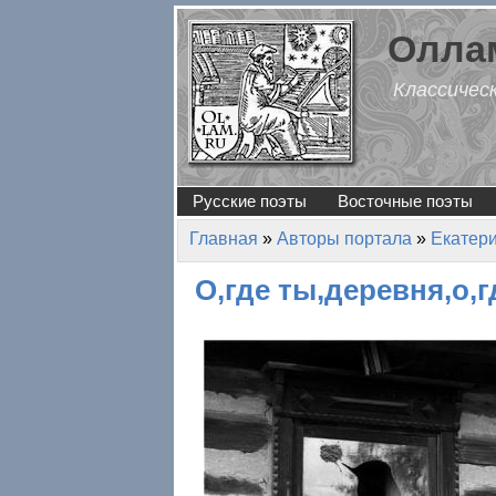
Перейти к основному содержанию
Оллам
Классичес
Русские поэты
Восточные поэты
Главная
»
Авторы портала
»
Екатер
Вы здесь
О,где ты,деревня,о,