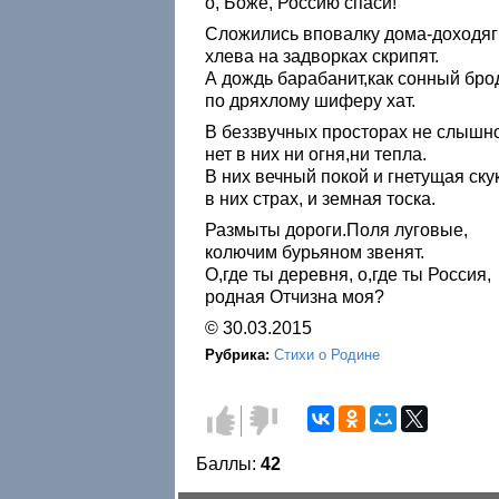
о, Боже, Россию спаси!
Сложились вповалку дома-доходяг
хлева на задворках скрипят.
А дождь барабанит,как сонный бро
по дряхлому шиферу хат.
В беззвучных просторах не слышно
нет в них ни огня,ни тепла.
В них вечный покой и гнетущая ску
в них страх, и земная тоска.
Размыты дороги.Поля луговые,
колючим бурьяном звенят.
О,где ты деревня, о,где ты Россия,
родная Отчизна моя?
© 30.03.2015
Рубрика:
Стихи о Родине
Голос
Голос
за!
против!
Баллы:
42