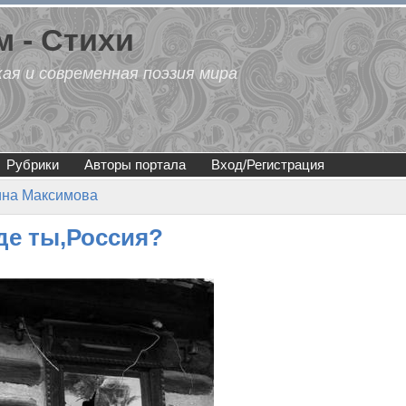
 - Стихи
кая и современная поэзия мира
Рубрики
Авторы портала
Вход/Регистрация
ина Максимова
где ты,Россия?