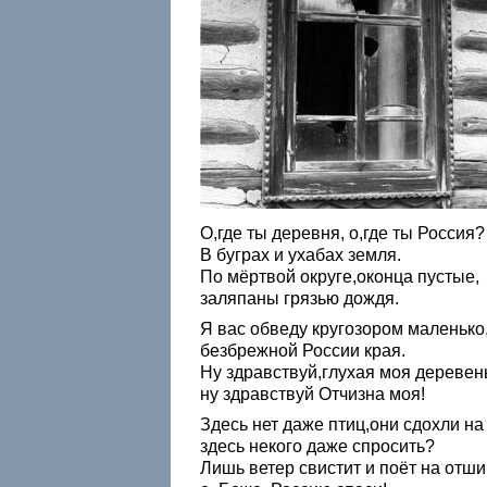
О,где ты деревня, о,где ты Россия?
В буграх и ухабах земля.
По мёртвой округе,оконца пустые,
заляпаны грязью дождя.
Я вас обведу кругозором маленько
безбрежной России края.
Ну здравствуй,глухая моя деревен
ну здравствуй Отчизна моя!
Здесь нет даже птиц,они сдохли на
здесь некого даже спросить?
Лишь ветер свистит и поёт на отши