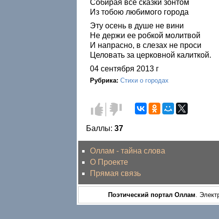
Собирая все сказки зонтом
Из тобою любимого города
Эту осень в душе не вини
Не держи ее робкой молитвой
И напрасно, в слезах не проси
Целовать за церковной калиткой.
04 сентября 2013 г
Рубрика:
Стихи о городах
Голос
Голос
за!
против!
Баллы:
37
Оллам - тайна слова
О Проекте
Прямая связь
Поэтический портал Оллам
. Элект