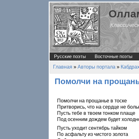
Перейти к основному содержанию
Оллам
Классичес
Русские поэты
Восточные поэты
Главная
»
Авторы портала
»
Кабдра
Вы здесь
Помолчи на прощан
Помолчи на прощанье в тоске
Притворись, что на сердце не боль
Пусть тебе в твоем тонком плаще
Под осенним дождем будет холодн
Пусть уходит сентябрь тайком
По асфальту из чистого золота