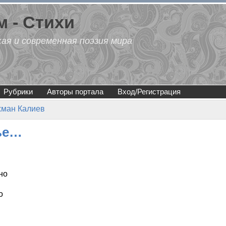
 - Стихи
кая и современная поэзия мира
Рубрики
Авторы портала
Вход/Регистрация
хман Калиев
ье…
но
о