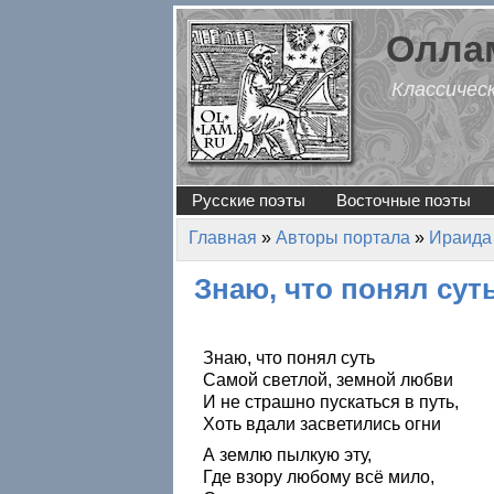
Перейти к основному содержанию
Оллам
Классичес
Русские поэты
Восточные поэты
Главная
»
Авторы портала
»
Ираида
Вы здесь
Знаю, что понял суть
Знаю, что понял суть
Самой светлой, земной любви
И не страшно пускаться в путь,
Хоть вдали засветились огни
А землю пылкую эту,
Где взору любому всё мило,