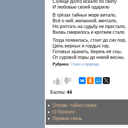
Солнце долго искало по свету
И любовью своей одарило
В грёзах тайных море витало,
Всё о ней, желанной, мечтало,
Но роптать на судьбу не престало,
Вновь смирилось и кротким стало
Тогда появилась, стоит до сих пор,
Цепь верных и гордых гор,
Готовых хранить, беречь её сны,
От суровой поры до новой весны.
Рубрика:
Стихи о природе
Голос
Голос
за!
против!
Баллы:
44
Оллам - тайна слова
О Проекте
Прямая связь