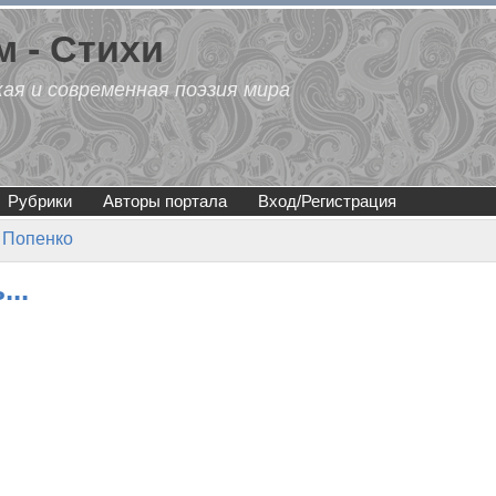
 - Стихи
кая и современная поэзия мира
Рубрики
Авторы портала
Вход/Регистрация
 Попенко
...