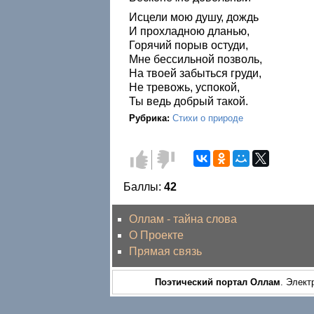
Исцели мою душу, дождь
И прохладною дланью,
Горячий порыв остуди,
Мне бессильной позволь,
На твоей забыться груди,
Не тревожь, успокой,
Ты ведь добрый такой.
Рубрика:
Стихи о природе
Голос
Голос
за!
против!
Баллы:
42
Оллам - тайна слова
О Проекте
Прямая связь
Поэтический портал Оллам
. Элект