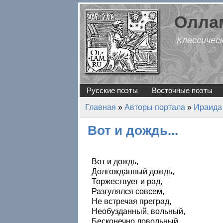
Перейти к основному содержанию
Оллам
Классичес
Русские поэты
Восточные поэты
Главная
»
Авторы портала
»
Ираида
Вы здесь
Вот и дождь...
Вот и дождь,
Долгожданный дождь,
Торжествует и рад,
Разгулялся совсем,
Не встречая преград,
Необузданный, вольный,
Бесконечно довольный