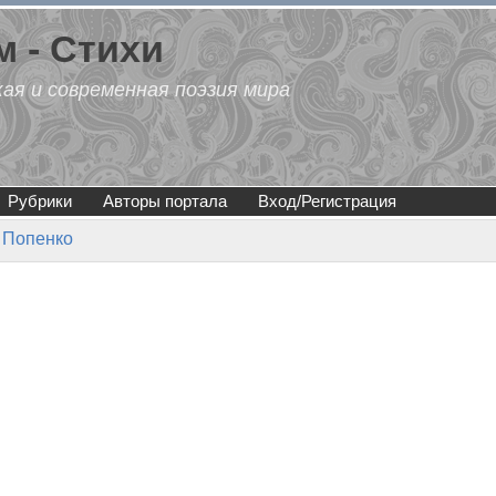
 - Стихи
кая и современная поэзия мира
Рубрики
Авторы портала
Вход/Регистрация
 Попенко