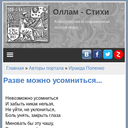
Перейти к основному содержанию
Оллам - Стихи
Классическая и современная
поэзия мира
Главное меню
Главная
»
Авторы портала
»
Ираида Попенко
Вы здесь
Разве можно усомниться...
Невозможно усомниться
И забыть никак нельзя,
Не уйти, не уклониться,
Боль унять, закрыть глаза
Миновать бы эту чашу,