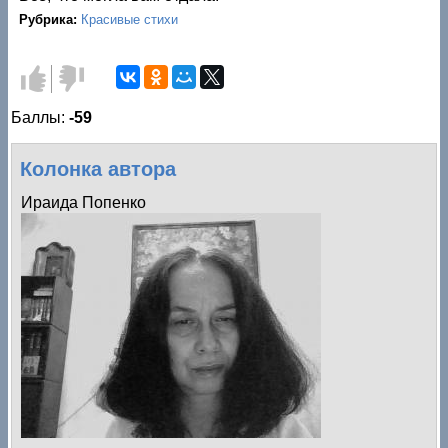
Рубрика:
Красивые стихи
Голос за!
Голос
против!
Баллы:
-59
Колонка автора
Ираида Попенко