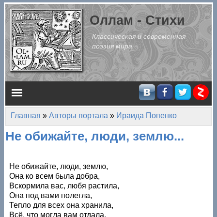
Перейти к основному содержанию
Оллам - Стихи
Классическая и современная
поэзия мира
Главное меню
Главная
»
Авторы портала
»
Ираида Попенко
Вы здесь
Не обижайте, люди, землю...
Не обижайте, люди, землю,
Она ко всем была добра,
Вскормила вас, любя растила,
Она под вами полегла,
Тепло для всех она хранила,
Всё, что могла вам отдала.